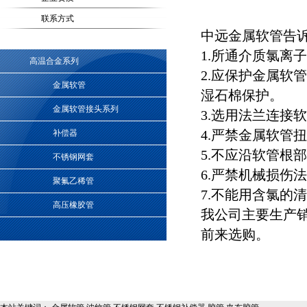
联系方式
中远金属软管告
1.所通介质氯离子
高温合金系列
2.应保护金属软
金属软管
湿石棉保护。
金属软管接头系列
3.选用法兰连接
4.严禁金属软管
补偿器
5.不应沿软管根
不锈钢网套
6.严禁机械损伤
聚氟乙稀管
7.不能用含氯的
高压橡胶管
我公司主要生产
前来选购。